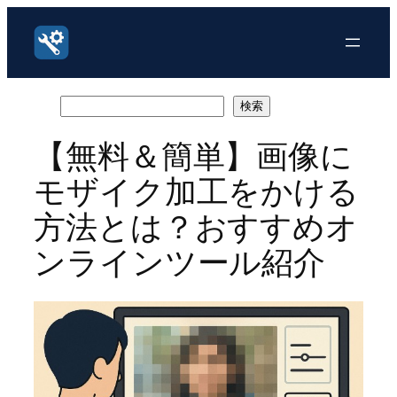
内
容
を
ス
キ
検
検索
ッ
索
【無料＆簡単】画像に
プ
モザイク加工をかける
方法とは？おすすめオ
ンラインツール紹介