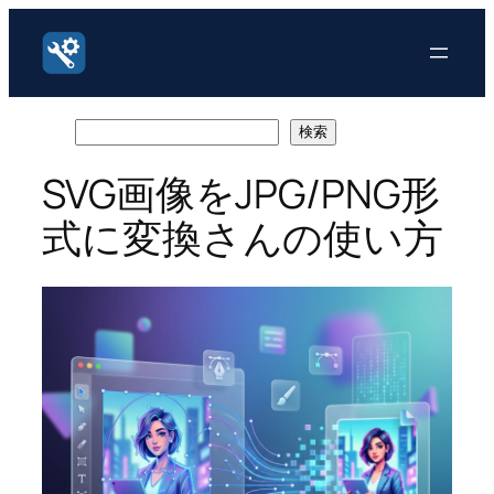
内
容
を
ス
キ
検
検索
ッ
索
SVG画像をJPG/PNG形
プ
式に変換さんの使い方