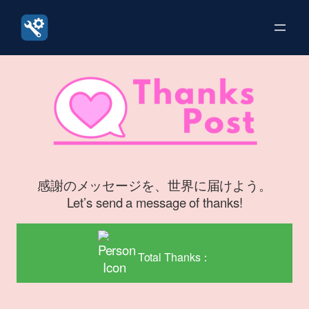
内
容
を
ス
キ
ッ
プ
感謝のメッセージを、世界に届けよう。
Let’s send a message of thanks!
Total Thanks：